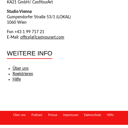
KA21 GmbH/ CastYourArt
Studio Vienna
Gumpendorfer Straße 53/1 (LOKAL)
1060 Wien
Fon +43 1 99 717 21
E-Mail:
office[at]castyourart.com
WEITERE INFO
Über uns
Registrieren
Hilfe
Über uns
Podcast
Presse
Impressum
Datenschutz
Hilfe