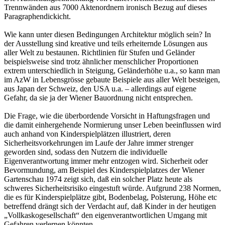
Trennwänden aus 7000 Aktenordnern ironisch Bezug auf dieses
Paragraphendickicht.
Wie kann unter diesen Bedingungen Architektur möglich sein? In
der Ausstellung sind kreative und teils erheiternde Lösungen aus
aller Welt zu bestaunen. Richtlinien für Stufen und Geländer
beispielsweise sind trotz ähnlicher menschlicher Proportionen
extrem unterschiedlich in Steigung, Geländerhöhe u.a., so kann man
im AzW in Lebensgrösse gebaute Beispiele aus aller Welt besteigen,
aus Japan der Schweiz, den USA u.a. – allerdings auf eigene
Gefahr, da sie ja der Wiener Bauordnung nicht entsprechen.
Die Frage, wie die überbordende Vorsicht in Haftungsfragen und
die damit einhergehende Normierung unser Leben beeinflussen wird
auch anhand von Kinderspielplätzen illustriert, deren
Sicherheitsvorkehrungen im Laufe der Jahre immer strenger
geworden sind, sodass den Nutzern die individuelle
Eigenverantwortung immer mehr entzogen wird. Sicherheit oder
Bevormundung, am Beispiel des Kinderspielplatzes der Wiener
Gartenschau 1974 zeigt sich, daß ein solcher Platz heute als
schweres Sicherheitsrisiko eingestuft würde. Aufgrund 238 Normen,
die es für Kinderspielplätze gibt, Bodenbelag, Polsterung, Höhe etc
betreffend drängt sich der Verdacht auf, daß Kinder in der heutigen
„Vollkaskogesellschaft“ den eigenverantwortlichen Umgang mit
Gefahren verlernen könnten.