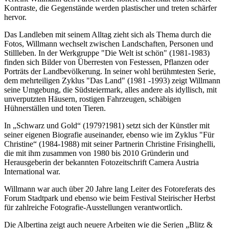
Kontraste, die Gegenstände werden plastischer und treten schärfer
hervor.
Das Landleben mit seinem Alltag zieht sich als Thema durch die
Fotos, Willmann wechselt zwischen Landschaften, Personen und
Stillleben. In der Werkgruppe "Die Welt ist schön" (1981-1983)
finden sich Bilder von Überresten von Festessen, Pflanzen oder
Porträts der Landbevölkerung. In seiner wohl berühmtesten Serie,
dem mehrteiligen Zyklus "Das Land" (1981 -1993) zeigt Willmann
seine Umgebung, die Südsteiermark, alles andere als idyllisch, mit
unverputzten Häusern, rostigen Fahrzeugen, schäbigen
Hühnerställen und toten Tieren.
In „Schwarz und Gold“ (1979?1981) setzt sich der Künstler mit
seiner eigenen Biografie auseinander, ebenso wie im Zyklus "Für
Christine“ (1984-1988) mit seiner Partnerin Christine Frisinghelli,
die mit ihm zusammen von 1980 bis 2010 Gründerin und
Herausgeberin der bekannten Fotozeitschrift Camera Austria
International war.
Willmann war auch über 20 Jahre lang Leiter des Fotoreferats des
Forum Stadtpark und ebenso wie beim Festival Steirischer Herbst
für zahlreiche Fotografie-Ausstellungen verantwortlich.
Die Albertina zeigt auch neuere Arbeiten wie die Serien „Blitz &