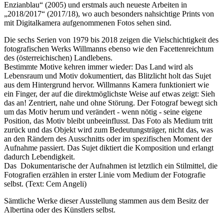
Enzianblau“ (2005) und erstmals auch neueste Arbeiten in
„2018/2017“ (2017/18), wo auch besonders nahsichtige Prints von
mit Digitalkamera aufgenommenen Fotos sehen sind.
Die sechs Serien von 1979 bis 2018 zeigen die Vielschichtigkeit des
fotografischen Werks Willmanns ebenso wie den Facettenreichtum
des (österreichischen) Landlebens.
Bestimmte Motive kehren immer wieder: Das Land wird als
Lebensraum und Motiv dokumentiert, das Blitzlicht holt das Sujet
aus dem Hintergrund hervor. Willmanns Kamera funktioniert wie
ein Finger, der auf die direktmöglichste Weise auf etwas zeigt: Sieh
das an! Zentriert, nahe und ohne Störung. Der Fotograf bewegt sich
um das Motiv herum und verändert - wenn nötig - seine eigene
Position, das Motiv bleibt unbeeinflusst. Das Foto als Medium tritt
zurück und das Objekt wird zum Bedeutungsträger, nicht das, was
an den Rändern des Ausschnitts oder im spezifischen Moment der
Aufnahme passiert. Das Sujet diktiert die Komposition und erlangt
dadurch Lebendigkeit.
Das Dokumentarische der Aufnahmen ist letztlich ein Stilmittel, die
Fotografien erzählen in erster Linie vom Medium der Fotografie
selbst. (Text: Cem Angeli)
Sämtliche Werke dieser Ausstellung stammen aus dem Besitz der
Albertina oder des Künstlers selbst.