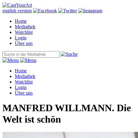
english version
Home
Mediathek
Watchlist
Login
Über uns
Home
Mediathek
Watchlist
Login
Über uns
MANFRED WILLMANN. Die
Welt ist schön