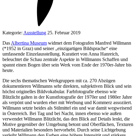
Kategorie:
Ausstellung
25. Februar 2019
Das
Albertina Museum
widmet dem Fotografen Manfred Willmann
(*1952 in Graz) und seiner „einzigartigen Bildsprache“ eine
umfassende Einzelausstellung. Kuratiert von Anna Hanreich,
beleuchtet die Schau zentrale Aspekte in Willmanns Schaffen und
spannt einen Bogen über sein Werk vom Ende der 1970er-Jahre bis
heute.
Die sechs thematischen Werkgruppen mit ca. 270 Abzügen
dokumentieren Willmanns sehr direkten, subjektiven Blick und sein
höchst originelles Bildvokabular. Farbfotografie ebenso wie
Blitzlicht galten in der Kunstfotografie der 1970er und 1980er Jahre
als verpönt und wurden eher mit Werbung und Kommerz assoziiert.
Willmann setzte beides als Stilmittel ein und war damit wegweisend
in Österreich. Bei Tag und bei Nacht, innen ebenso wie außen
verwendet Willmann Blitzlicht, das den Blick auf Details lenkt, die
Motive gegenüber der Umgebung betont und Oberflächen, Texturen
und Materialien besonders hervorhebt. Durch seine Lichtgebung
verleiht Willmann den Farben eine höhere Intensität und stärkere