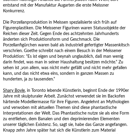
entstand mit der Manufaktur Augarten die erste Meissner
Konkurrenz.
Die Porzellanproduktion in Meissen spezialisierte sich früh auf
Figurenplastiken. Die Meissener Figurinen waren Statusobjekte der
Reichen dieser Zeit. Gegen Ende des achtzehnten Jahrhunderts
änderten sich Produktionsform und Geschmack. Die
Porzellanfigürchen waren bald als industriell gefertigter Massenkitsch
verschrien. Goethe schreibt nach einem Besuch in der Meissener
Produktion: "Es ist eigen und beynah unglaublich, daß man wenig
darin findet, was man in seiner Haushaltung besitzen möchte.“ Zu
sehen ist „von allem, was nicht mehr gefällt und nicht mehr gefallen
kann, und das nicht etwa eins, sondern in ganzen Massen zu
hunderten, ja zu tausenden.“
Shary Boyle
, in Toronto lebende Künstlerin, beginnt Ende der 1990er
Jahre mit skulpturaler Arbeit. Zunächst verwendet sie im Backofen
härtende Modelliermasse für ihre Figuren. Angelehnt an Mythologien
und verwoben mit aktuellen Themen sind diese phantastische
Interpretationen der Welt. Das Phantastische nutze sie als eine Form
zu entfliehen, dem Banalen und den deprimierenden Elementen
unserer täglichen Existenz. So, sagt sie, habe das Ganze angefangen.
Knapp zehn Jahre später hat sich die Künstlerin zum Material