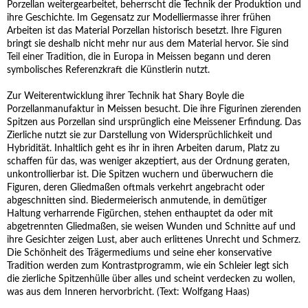
Porzellan weitergearbeitet, beherrscht die Technik der Produktion und
ihre Geschichte. Im Gegensatz zur Modelliermasse ihrer frühen
Arbeiten ist das Material Porzellan historisch besetzt. Ihre Figuren
bringt sie deshalb nicht mehr nur aus dem Material hervor. Sie sind
Teil einer Tradition, die in Europa in Meissen begann und deren
symbolisches Referenzkraft die Künstlerin nutzt.
Zur Weiterentwicklung ihrer Technik hat Shary Boyle die
Porzellanmanufaktur in Meissen besucht. Die ihre Figurinen zierenden
Spitzen aus Porzellan sind ursprünglich eine Meissener Erfindung. Das
Zierliche nutzt sie zur Darstellung von Widersprüchlichkeit und
Hybridität. Inhaltlich geht es ihr in ihren Arbeiten darum, Platz zu
schaffen für das, was weniger akzeptiert, aus der Ordnung geraten,
unkontrollierbar ist. Die Spitzen wuchern und überwuchern die
Figuren, deren Gliedmaßen oftmals verkehrt angebracht oder
abgeschnitten sind. Biedermeierisch anmutende, in demütiger
Haltung verharrende Figürchen, stehen enthauptet da oder mit
abgetrennten Gliedmaßen, sie weisen Wunden und Schnitte auf und
ihre Gesichter zeigen Lust, aber auch erlittenes Unrecht und Schmerz.
Die Schönheit des Trägermediums und seine eher konservative
Tradition werden zum Kontrastprogramm, wie ein Schleier legt sich
die zierliche Spitzenhülle über alles und scheint verdecken zu wollen,
was aus dem Inneren hervorbricht. (Text: Wolfgang Haas)