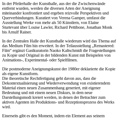
In der Pfeilerhalle der Kunsthalle, aus der die Zwischenwände
entfernt wurden, werden die diversen Arten der Aneignung
miteinander konfrontiert und ergeben reizvolle Perspektiven und
Querverbindungen. Kuratiert von Verena Gamper, umfasst die
Ausstellung Werke von mehr als 50 Künstlern, von Elaine
Sturtevant über Louise Lawler, Richard Pettibone, Jonathan Monk
bis Arnulf Rainer.
In der Zentralen Halle der Kunsthalle wiederum wird das Thema auf
das Medium Film hin erweitert. In der Teilausstellung „Remastered:
Film“ ergänzt Gastkuratorin Naoko Kaltschmidt die Fragestellungen
zu Kopie und Original in der bildenden Kunst mit Beispielen von
Animations-, Experimental- oder Spielfilmen.
Die postmoderne Aneignungskunst der 1980er deklarierte die Kopie
als eigene Kunstform.
Die theoretische Rechtfertigung geht davon aus, dass die
Dekontextualisierung und Wiederverwendung von existierendem
Material einen neuen Zusammenhang generiert, mit eigener
Bedeutung und mit einem neuen Diskurs, in dem neue
Darstellungsmodi kreiert werden, in denen der Betrachter zum
aktiven Agenten im Produktions- und Rezeptionsprozess des Werks
wird.
Einerseits gibt es den Moment, indem ein Element aus seinem