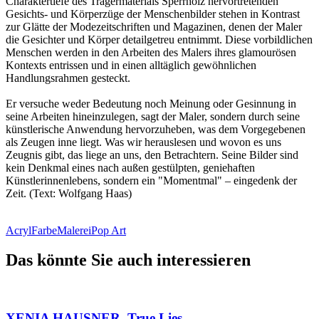
Charaktertiefe des Trägermaterials Sperrholz hervortretenden
Gesichts- und Körperzüge der Menschenbilder stehen in Kontrast
zur Glätte der Modezeitschriften und Magazinen, denen der Maler
die Gesichter und Körper detailgetreu entnimmt. Diese vorbildlichen
Menschen werden in den Arbeiten des Malers ihres glamourösen
Kontexts entrissen und in einen alltäglich gewöhnlichen
Handlungsrahmen gesteckt.
Er versuche weder Bedeutung noch Meinung oder Gesinnung in
seine Arbeiten hineinzulegen, sagt der Maler, sondern durch seine
künstlerische Anwendung hervorzuheben, was dem Vorgegebenen
als Zeugen inne liegt. Was wir herauslesen und wovon es uns
Zeugnis gibt, das liege an uns, den Betrachtern. Seine Bilder sind
kein Denkmal eines nach außen gestülpten, geniehaften
Künstlerinnenlebens, sondern ein "Momentmal" – eingedenk der
Zeit. (Text: Wolfgang Haas)
Acryl
Farbe
Malerei
Pop Art
Das könnte Sie auch interessieren
XENIA HAUSNER. True Lies.