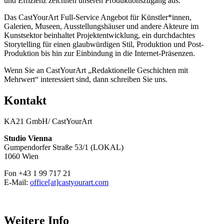
und Effizienz zeichnen unseren Produktionszugang aus.
Das CastYourArt Full-Service Angebot für Künstler*innen,
Galerien, Museen, Ausstellungshäuser und andere Akteure im
Kunstsektor beinhaltet Projektentwicklung, ein durchdachtes
Storytelling für einen glaubwürdigen Stil, Produktion und Post-
Produktion bis hin zur Einbindung in die Internet-Präsenzen.
Wenn Sie an CastYourArt „Redaktionelle Geschichten mit
Mehrwert“ interessiert sind, dann schreiben Sie uns.
Kontakt
KA21 GmbH/ CastYourArt
Studio Vienna
Gumpendorfer Straße 53/1 (LOKAL)
1060 Wien
Fon +43 1 99 717 21
E-Mail:
office[at]castyourart.com
Weitere Info