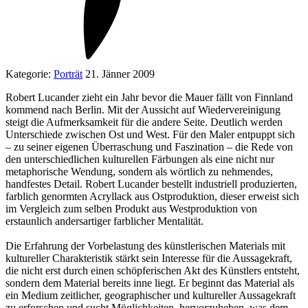
Kategorie:
Porträt
21. Jänner 2009
Robert Lucander zieht ein Jahr bevor die Mauer fällt von Finnland
kommend nach Berlin. Mit der Aussicht auf Wiedervereinigung
steigt die Aufmerksamkeit für die andere Seite. Deutlich werden
Unterschiede zwischen Ost und West. Für den Maler entpuppt sich
– zu seiner eigenen Überraschung und Faszination – die Rede von
den unterschiedlichen kulturellen Färbungen als eine nicht nur
metaphorische Wendung, sondern als wörtlich zu nehmendes,
handfestes Detail. Robert Lucander bestellt industriell produzierten,
farblich genormten Acryllack aus Ostproduktion, dieser erweist sich
im Vergleich zum selben Produkt aus Westproduktion von
erstaunlich andersartiger farblicher Mentalität.
Die Erfahrung der Vorbelastung des künstlerischen Materials mit
kultureller Charakteristik stärkt sein Interesse für die Aussagekraft,
die nicht erst durch einen schöpferischen Akt des Künstlers entsteht,
sondern dem Material bereits inne liegt. Er beginnt das Material als
ein Medium zeitlicher, geographischer und kultureller Aussagekraft
zu erforschen und sucht Möglichkeiten, hervorzuheben, was dem