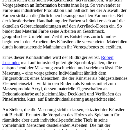
Vorgegebenen an Information bereits inne liegt. So verwendet er
Farbe aus industrieller Produktion und hält sich bei der Auswahl der
Farben strikt an die jährlich neu herausgebrachten Farbmuster. Bei
der künstlerischen Handhabung der Farben schränkt er sich auf die
aktuellen Gebrauchsanleitungen auf den Acryllack-Dosen ein. So
bindet das Material Farbe seine Arbeiten an Geschmack,
geografisches Umfeld und Zeit ihres Entstehens zurück und es
beginnen in den Arbeiten des Künstlers die verwendeten Materialien
durch kontrastierende Maßnahmen ihr Vorgegebenes zu erzählen.
Eines dieser Kontrastmittel wird der Bildträger selbst.
Robert
Lucander
malt auf industriell gefertigte Sperrholzplatten, die er
entsprechend der Maserung zuschneiden und verleimen lässt. Die
Maserung – eine vorgegebene Individualität ähnlich dem
Fingerabdruck eines Menschen, die der Künstler als bildgestaltendes
Element einsetzt – wirkt in den Bildern als Kontrastmittel zum
Massenprodukt Acryl, dessen materielle Eigenschaften als
Dekorationsfarbe auf gleichmäßige Deckkraft und Verfließen des
Pinselstrichs, kurz, auf Entindividualisierung ausgerichtet sind.
An Stellen, die die Maserung sichtbar lassen, skizziert der Künstler
mit Bleistift. Er nutzt die Vorgaben des Holzes als Spielraum für
räumliche aber auch individuell-persönliche Tiefe in seine
vornehmlich Menschen darstellenden Arbeiten. Die mit der