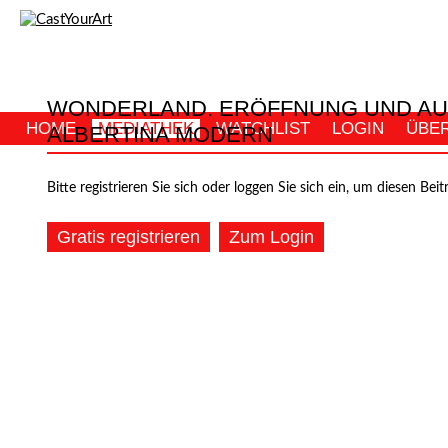
WONDERLAND. ERÖFFNUNG UND AU
HOME
MEDIATHEK
WATCHLIST
LOGIN
ÜBE
ALBERTINA MODERN
Bitte registrieren Sie sich oder loggen Sie sich ein, um diesen Beit
Gratis registrieren
Zum Login