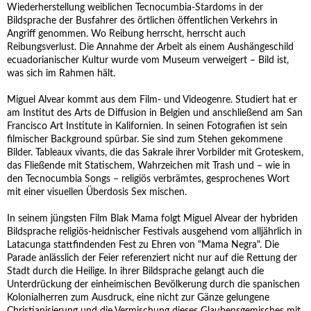
Wiederherstellung weiblichen Tecnocumbia-Stardoms in der
Bildsprache der Busfahrer des örtlichen öffentlichen Verkehrs in
Angriff genommen. Wo Reibung herrscht, herrscht auch
Reibungsverlust. Die Annahme der Arbeit als einem Aushängeschild
ecuadorianischer Kultur wurde vom Museum verweigert – Bild ist,
was sich im Rahmen hält.
Miguel Alvear kommt aus dem Film- und Videogenre. Studiert hat er
am Institut des Arts de Diffusion in Belgien und anschließend am San
Francisco Art Institute in Kalifornien. In seinen Fotografien ist sein
filmischer Background spürbar. Sie sind zum Stehen gekommene
Bilder. Tableaux vivants, die das Sakrale ihrer Vorbilder mit Groteskem,
das Fließende mit Statischem, Wahrzeichen mit Trash und – wie in
den Tecnocumbia Songs – religiös verbrämtes, gesprochenes Wort
mit einer visuellen Überdosis Sex mischen.
In seinem jüngsten Film Blak Mama folgt Miguel Alvear der hybriden
Bildsprache religiös-heidnischer Festivals ausgehend vom alljährlich in
Latacunga stattfindenden Fest zu Ehren von "Mama Negra". Die
Parade anlässlich der Feier referenziert nicht nur auf die Rettung der
Stadt durch die Heilige. In ihrer Bildsprache gelangt auch die
Unterdrückung der einheimischen Bevölkerung durch die spanischen
Kolonialherren zum Ausdruck, eine nicht zur Gänze gelungene